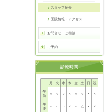
スタッフ紹介
医院情報・アクセス
お問合せ・ご相談
ご予約
診療時間
月
火
水
木
金
土
日
祝
午
○
○
○
×
○
○
×
×
前
午
○
○
○
×
○
△
×
×
後