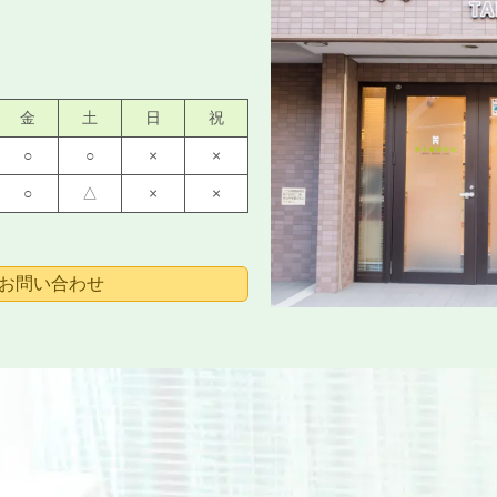
金
土
日
祝
○
○
×
×
○
△
×
×
お問い合わせ