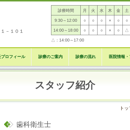
診療時間
月
火
水
木
金
土
9:30～12:00
○
○
○
×
○
○
14:00～18:00
○
○
○
×
○
△
－１－１０１
△：14:00～17:00
長プロフィール
診療のご案内
診療の流れ
医院情報・
スタッフ紹介
トッ
歯科衛生士