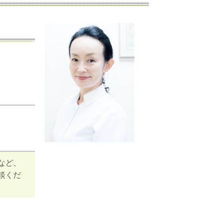
など、
談くだ